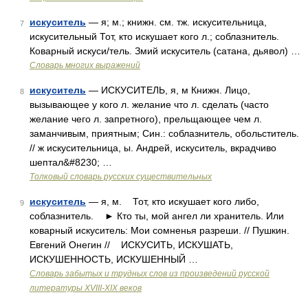
искуситель
— я; м.; книжн. см. тж. искусительница,
7
искусительный Тот, кто искушает кого л.; соблазнитель.
Коварный искуси/тель. Змий искуситель (сатана, дьявол) …
Словарь многих выражений
искуситель
— ИСКУСИТЕЛЬ, я, м Книжн. Лицо,
8
вызывающее у кого л. желание что л. сделать (часто
желание чего л. запретного), прельщающее чем л.
заманчивым, приятным; Син.: соблазнитель, обольститель.
// ж искусительница, ы. Андрей, искуситель, вкрадчиво
шептал&#8230; …
Толковый словарь русских существительных
искуситель
— я, м. Тот, кто искушает кого либо,
9
соблазнитель. ► Кто ты, мой ангел ли хранитель. Или
коварный искуситель: Мои сомненья разреши. // Пушкин.
Евгений Онегин // ИСКУСИТЬ, ИСКУШАТЬ,
ИСКУШЕННОСТЬ, ИСКУШЕННЫЙ …
Словарь забытых и трудных слов из произведений русской
литературы ХVIII-ХIХ веков