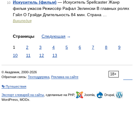
Искуситель (фильм)
— Искуситель Spellcaster Жанр
10
фильм ужасов Режиссёр Рафал Зелински В главных ролях
Гэйл О Грэйди Длительность 84 мин. Страна …
Википедия
Страницы
Следующая
→
1
2
3
4
5
6
7
8
9
10
11
12
13
© Академик, 2000-2026
18+
Обратная связь:
Техподдержка
,
Реклама на сайте
👣 Путешествия
Экспорт словарей на сайты
, сделанные на PHP,
Joomla,
Drupal,
WordPress, MODx.