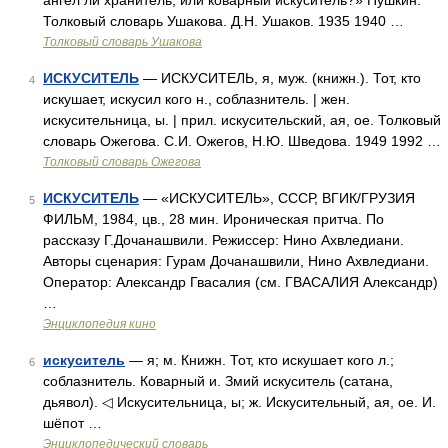
ангел ли хранитель, или коварный искуситель?» Пушкин.
Толковый словарь Ушакова. Д.Н. Ушаков. 1935 1940 …
Толковый словарь Ушакова
ИСКУСИТЕЛЬ
— ИСКУСИТЕЛЬ, я, муж. (книжн.). Тот, кто
4
искушает, искусил кого н., соблазнитель. | жен.
искусительница, ы. | прил. искусительский, ая, ое. Толковый
словарь Ожегова. С.И. Ожегов, Н.Ю. Шведова. 1949 1992 …
Толковый словарь Ожегова
ИСКУСИТЕЛЬ
— «ИСКУСИТЕЛЬ», СССР, ВГИК/ГРУЗИЯ
5
ФИЛЬМ, 1984, цв., 28 мин. Ироническая притча. По
рассказу Г.Дочанашвили. Режиссер: Нино Ахвледиани.
Авторы сценария: Гурам Дочанашвили, Нино Ахвледиани.
Оператор: Александр Гвасалия (см. ГВАСАЛИЯ Александр)
…
Энциклопедия кино
искуситель
— я; м. Книжн. Тот, кто искушает кого л.;
6
соблазнитель. Коварный и. Змий искуситель (сатана,
дьявол). ◁ Искусительница, ы; ж. Искусительный, ая, ое. И.
шёпот …
Энциклопедический словарь